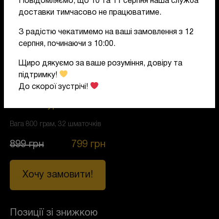
Повідомляємо, що 10 та 11 серпня наша служба
доставки тимчасово не працюватиме.
З радістю чекатимемо на ваші замовлення з 12
серпня, починаючи з 10:00.
Щиро дякуємо за ваше розуміння, довіру та
підтримку!
СЕТИ
До скорої зустрічі!
Сет Сакура Лайт
Вага 800 грам, 32 шматочків
899
грн
799
грн
Хочу замовити!
Позиції зі знижкою