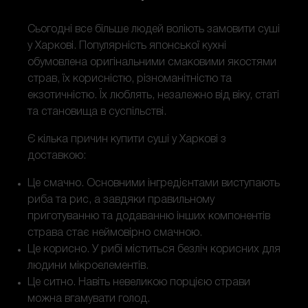
Сьогодні все більше людей воліють замовити суші
у Харкові. Популярність японської кухні
обумовлена оригінальними смаковими якостями
страв, їх корисністю, різноманітністю та
екзотичністю. Їх люблять, незалежно від віку, статі
та становища в суспільстві.
Є кілька причин купити суші у Харкові з
доставкою:
Це смачно. Основними інгредієнтами виступають
риба та рис, а завдяки правильному
приготуванню та додаванню інших компонентів
страва стає неймовірно смачною.
Це корисно. У рибі міститься безліч корисних для
людини мікроелементів.
Це ситно. Навіть невеликою порцією страви
можна вгамувати голод.