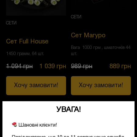
СЕТИ
СЕТИ
Сет Магуро
Сет Full House
Вага 1000 грм , шматочків 44
1450 грамм, 64 шт.
шт.
1 094
грн
1 039
грн
989
грн
889
грн
Хочу замовити!
Хочу замовити!
УВАГА!
Шановні клієнти!