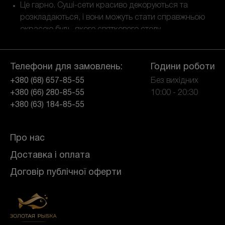
Це гарно. Суші-сети красиво декоруються та
розкладаються, і вони можуть стати справжньою
окрасою будь-якого святкового столу.
Це недорого. З урахуванням всіх плюсів страви
суші коштують недорого, особливо якщо робити
замовлення в компанії «Золота рибка».
Телефони для замовлень:
Години роботи
+380 (68) 657-85-55
Без вихідних
Щоб отримати смачні та свіжі суші, роли, спайсі
+380 (66) 280-85-55
10:00 - 20:30
та вегетаріанські страви, робіть замовлення в
+380 (63) 184-85-55
«Золотій рибці».
Замовити суші у Харкові недорого
Про нас
Якщо Ви хочете насолодитися смачними
Доставка і оплата
стравами у себе вдома, то замовити суші та інші
смачно приготовані страви – ndash; це чудова
Договір публічної оферти
ідея. Для цього не потрібно нікуди виходити або
робити складні маніпуляції, достатньо вибрати на
сайті позиції, що сподобалися, вибрати будь-
який зручний спосіб оплати і дочекатися