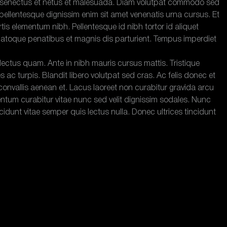
que senectus et netus et malesuada. Diam volutpat commodo sed
a pellentesque dignissim enim sit amet venenatis urna cursus. Et
s elementum nibh. Pellentesque id nibh tortor id aliquet
iis natoque penatibus et magnis dis parturient. Tempus imperdiet
ectus quam. Ante in nibh mauris cursus mattis. Tristique
c turpis. Blandit libero volutpat sed cras. Ac felis donec et
onvallis aenean et. Lacus laoreet non curabitur gravida arcu
entum curabitur vitae nunc sed velit dignissim sodales. Nunc
idunt vitae semper quis lectus nulla. Donec ultrices tincidunt