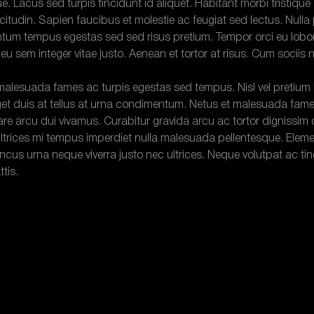
ue. Lacus sed turpis tincidunt id aliquet. Habitant morbi tristi
licitudin. Sapien faucibus et molestie ac feugiat sed lectus. Null
um tempus egestas sed sed risus pretium. Tempor orci eu loborti
 Ut eu sem integer vitae justo. Aenean et tortor at risus. Cum soc
malesuada fames ac turpis egestas sed tempus. Nisl vel pretium l
 duis at tellus at urna condimentum. Netus et malesuada fames a
 arcu dui vivamus. Curabitur gravida arcu ac tortor dignissim c
 ultrices mi tempus imperdiet nulla malesuada pellentesque. Elem
cus urna neque viverra justo nec ultrices. Neque volutpat ac tinc
tis.