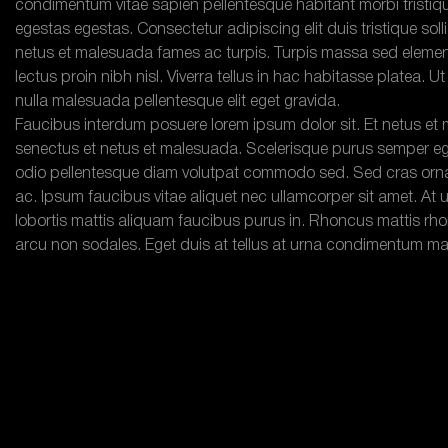
condimentum vitae sapien pellentesque habitant morbi tristiq
egestas egestas. Consectetur adipiscing elit duis tristique sol
netus et malesuada fames ac turpis. Turpis massa sed element
lectus proin nibh nisl. Viverra tellus in hac habitasse platea.
nulla malesuada pellentesque elit eget gravida.
Faucibus interdum posuere lorem ipsum dolor sit. Et netus et 
senectus et netus et malesuada. Scelerisque purus semper eget
odio pellentesque diam volutpat commodo sed. Sed cras ornare
ac. Ipsum faucibus vitae aliquet nec ullamcorper sit amet. At
lobortis mattis aliquam faucibus purus in. Rhoncus mattis rhon
arcu non sodales. Eget duis at tellus at urna condimentum mat